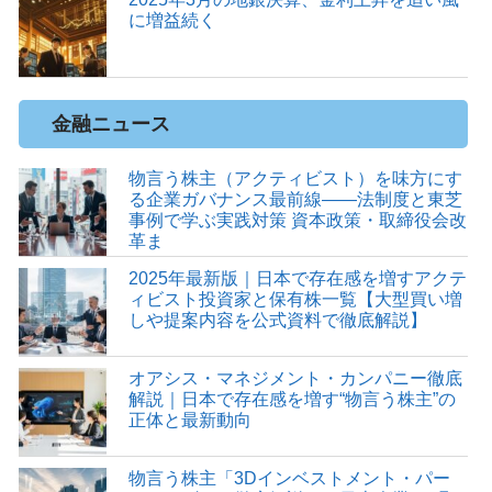
に増益続く
金融ニュース
物言う株主（アクティビスト）を味方にす
る企業ガバナンス最前線――法制度と東芝
事例で学ぶ実践対策 資本政策・取締役会改
革ま
2025年最新版｜日本で存在感を増すアクテ
ィビスト投資家と保有株一覧【大型買い増
しや提案内容を公式資料で徹底解説】
オアシス・マネジメント・カンパニー徹底
解説｜日本で存在感を増す“物言う株主”の
正体と最新動向
物言う株主「3Dインベストメント・パー