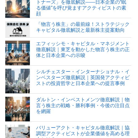
トナーズ」を徹底解説――日本企業の“眠
る価値”を呼び覚ますアクティビストの素
顔
「物言う株主」の最前線！ストラテジック
キャピタル徹底解説と最新株主提案動向
エフィッシモ・キャピタル・マネジメント
徹底解説｜東芝を動かした物言う株主の正
体と日本企業への示唆
シルチェスター・インターナショナル・イ
ンベスターズ徹底解説｜英国発アクティビ
ストの投資哲学と日本企業への提言事例
ダルトン・インベストメンツ徹底解説｜物
言う株主の戦略・勝利事例・今後の注目点
を網羅
バリューアクト・キャピタル徹底解説｜協
調型アクティビストが企業価値を高める理