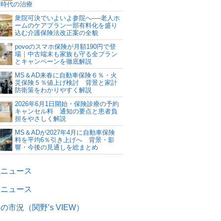
新時代の治療
衆院可決でいよいよ参院へ──老人ホ
ームのケアプラン一部有料化を盛り
込む介護保険法改正案の全貌
povoのスマホ保険が月額190円で登
場｜中古端末も家族も守る全プラン
とキャンペーンを徹底解説
MS＆AD来春に自動車保険６％・火
災保険５％値上げ検討 背景と家計
防衛策をわかりやすく解説
2026年6月1日開始・保険診療の予約
キャンセル料 通知の要点と患者負
担をやさしく解説
MS＆ADが2027年4月に自動車保険
料を平均6％引き上げへ 背景・影
響・今後の見通しを総まとめ
融ニュース
険ニュース
の市況（関野’s VIEW）