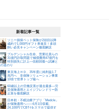
新着記事一覧
ソニー損保ペット保険が2頭目以降
成約で1,000円ギフト券進呈！多頭
飼い必見キャンペーン徹底解説
プルデンシャル生命、営業社員らの
31億円詐取問題で補償費用47億円を
特別損失に計上―信頼回復へ試練と
建の道のり
東京海上ＨＤ、35年度に純利益1.7
兆円へ 非保険ソリューション事業
10倍で世界トップ級へ
60歳以上の労働災害が過去最多―労
災保険適用とエイジフレンドリー防
止策を徹底解説
日本初・不眠治療アプリ「Medcle」
が保険適用へ――6月1日収載、
24,100円でCBT-Iをスマホで提供す