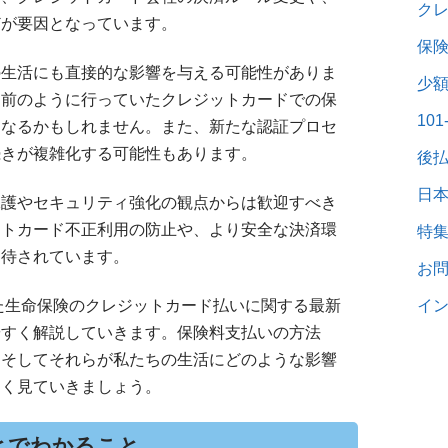
ク
どが要因となっています。
保
の生活にも直接的な影響を与える可能性がありま
少
り前のように行っていたクレジットカードでの保
10
くなるかもしれません。また、新たな認証プロセ
続きが複雑化する可能性もあります。
後
日
保護やセキュリティ強化の観点からは歓迎すべき
ットカード不正利用の防止や、より安全な決済環
特
期待されています。
お
けた生命保険のクレジットカード払いに関する最新
イン
やすく解説していきます。保険料支払いの方法
、そしてそれらが私たちの生活にどのような影響
しく見ていきましょう。
とでわかること