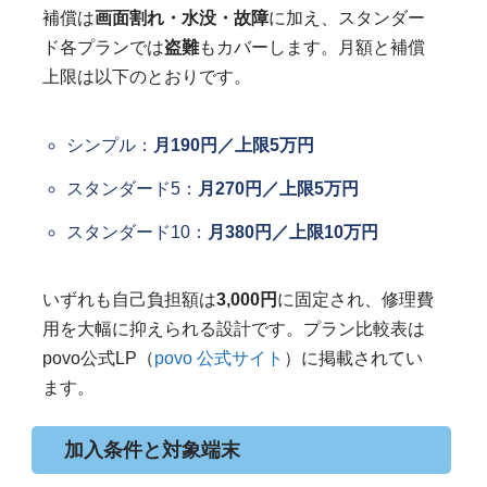
補償は
画面割れ・水没・故障
に加え、スタンダー
ド各プランでは
盗難
もカバーします。月額と補償
上限は以下のとおりです。
シンプル：
月190円／上限5万円
スタンダード5：
月270円／上限5万円
スタンダード10：
月380円／上限10万円
いずれも自己負担額は
3,000円
に固定され、修理費
用を大幅に抑えられる設計です。プラン比較表は
povo公式LP（
povo 公式サイト
）に掲載されてい
ます。
加入条件と対象端末