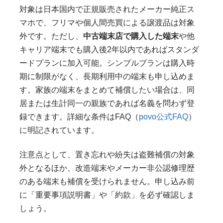
対象は日本国内で正規販売されたメーカー純正ス
マホで、フリマや個人間売買による譲渡品は対象
外です。ただし、
中古端末店で購入した端末
や他
キャリア端末でも購入後2年以内であればスタンダ
ードプランに加入可能。シンプルプランは購入時
期に制限がなく、長期利用中の端末も申し込めま
す。家族の端末をまとめて補償したい場合は、同
居または生計同一の親族であれば名義を問わず登
録できます。詳細な条件はFAQ（
povo公式FAQ
）
に明記されています。
注意点として、置き忘れや紛失は盗難補償の対象
外となるほか、改造端末やメーカー非公認修理歴
のある端末も補償を受けられません。申し込み前
に「重要事項説明書」や「約款」を必ず確認しま
しょう。