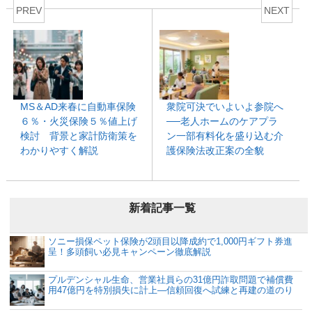
PREV
NEXT
MS＆AD来春に自動車保険
衆院可決でいよいよ参院へ
６％・火災保険５％値上げ
──老人ホームのケアプラ
検討 背景と家計防衛策を
ン一部有料化を盛り込む介
わかりやすく解説
護保険法改正案の全貌
新着記事一覧
ソニー損保ペット保険が2頭目以降成約で1,000円ギフト券進
呈！多頭飼い必見キャンペーン徹底解説
プルデンシャル生命、営業社員らの31億円詐取問題で補償費
用47億円を特別損失に計上―信頼回復へ試練と再建の道のり