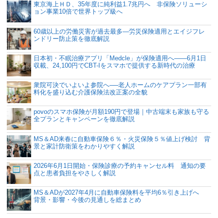
東京海上ＨＤ、35年度に純利益1.7兆円へ 非保険ソリューシ
ョン事業10倍で世界トップ級へ
60歳以上の労働災害が過去最多―労災保険適用とエイジフレ
ンドリー防止策を徹底解説
日本初・不眠治療アプリ「Medcle」が保険適用へ――6月1日
収載、24,100円でCBT-Iをスマホで提供する新時代の治療
衆院可決でいよいよ参院へ──老人ホームのケアプラン一部有
料化を盛り込む介護保険法改正案の全貌
povoのスマホ保険が月額190円で登場｜中古端末も家族も守る
全プランとキャンペーンを徹底解説
MS＆AD来春に自動車保険６％・火災保険５％値上げ検討 背
景と家計防衛策をわかりやすく解説
2026年6月1日開始・保険診療の予約キャンセル料 通知の要
点と患者負担をやさしく解説
MS＆ADが2027年4月に自動車保険料を平均6％引き上げへ
背景・影響・今後の見通しを総まとめ