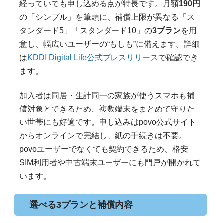
経っていても申し込める点が特長です。月額
190円
の「シンプル」を筆頭に、補償上限が異なる「ス
タンダード5」「スタンダード10」の
3プラン
を用
意し、幅広いユーザーの“もしも”に備えます。詳細
は
KDDI Digital Life公式プレスリリース
で確認でき
ます。
加入者は同居・生計同一の家族が使うスマホも補
償対象とできるため、複数端末をまとめて守りた
い世帯にも好適です。申し込みはpovo公式サイト
からオンラインで完結し、紙の手続きは不要。
povoユーザーでなくても契約できるため、格安
SIM利用者や中古端末ユーザーにも門戸が開かれて
います。
選べる3プランと補償内容