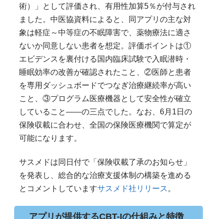
術）」として評価され、有用性加算5％が付与され
ました。中医協資料によると、同アプリの主な対
象は軽症～中等症の不眠障害で、薬物療法に適さ
ないか同意しない患者を想定。評価ポイントは①
エビデンスを裏付ける国内臨床試験で入眠潜時・
睡眠効率の改善が確認されたこと、②医師と患者
を専用ダッシュボードでつなぎ治療継続率が高い
こと、③プログラム医療機器として安全性が確立
していること――の三点でした。なお、6月1日の
保険収載に合わせ、全国の保険医療機関で算定が
可能になります。
サスメドは同日付で「保険収載了承のお知らせ」
を発表し、総合的な治療支援体制の構築を進める
とコメントしています
サスメド社リリース
。
アプリが提供するCBT-Iの仕組みと特徴