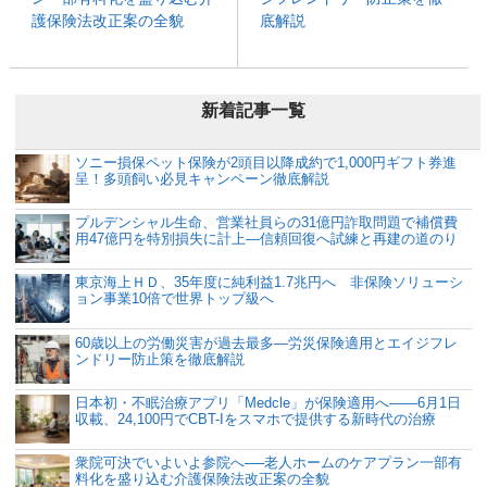
護保険法改正案の全貌
底解説
新着記事一覧
ソニー損保ペット保険が2頭目以降成約で1,000円ギフト券進
呈！多頭飼い必見キャンペーン徹底解説
プルデンシャル生命、営業社員らの31億円詐取問題で補償費
用47億円を特別損失に計上―信頼回復へ試練と再建の道のり
東京海上ＨＤ、35年度に純利益1.7兆円へ 非保険ソリューシ
ョン事業10倍で世界トップ級へ
60歳以上の労働災害が過去最多―労災保険適用とエイジフレ
ンドリー防止策を徹底解説
日本初・不眠治療アプリ「Medcle」が保険適用へ――6月1日
収載、24,100円でCBT-Iをスマホで提供する新時代の治療
衆院可決でいよいよ参院へ──老人ホームのケアプラン一部有
料化を盛り込む介護保険法改正案の全貌