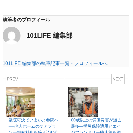
執筆者のプロフィール
101LIFE 編集部
101LIFE 編集部の執筆記事一覧・プロフィールへ
PREV
NEXT
衆院可決でいよいよ参院へ
60歳以上の労働災害が過去
──老人ホームのケアプラ
最多―労災保険適用とエイ
ン一部有料化を盛り込む介
ジフレンドリー防止策を徹