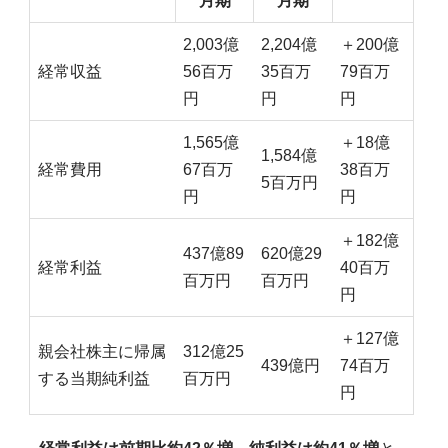
月期
月期
2,003億
2,204億
＋200億
経常収益
56百万
35百万
79百万
円
円
円
1,565億
＋18億
1,584億
経常費用
67百万
38百万
5百万円
円
円
＋182億
437億89
620億29
経常利益
40百万
百万円
百万円
円
＋127億
親会社株主に帰属
312億25
439億円
74百万
する当期純利益
百万円
円