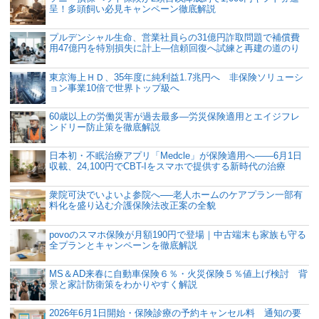
呈！多頭飼い必見キャンペーン徹底解説
プルデンシャル生命、営業社員らの31億円詐取問題で補償費
用47億円を特別損失に計上―信頼回復へ試練と再建の道のり
東京海上ＨＤ、35年度に純利益1.7兆円へ 非保険ソリューシ
ョン事業10倍で世界トップ級へ
60歳以上の労働災害が過去最多―労災保険適用とエイジフレ
ンドリー防止策を徹底解説
日本初・不眠治療アプリ「Medcle」が保険適用へ――6月1日
収載、24,100円でCBT-Iをスマホで提供する新時代の治療
衆院可決でいよいよ参院へ──老人ホームのケアプラン一部有
料化を盛り込む介護保険法改正案の全貌
povoのスマホ保険が月額190円で登場｜中古端末も家族も守る
全プランとキャンペーンを徹底解説
MS＆AD来春に自動車保険６％・火災保険５％値上げ検討 背
景と家計防衛策をわかりやすく解説
2026年6月1日開始・保険診療の予約キャンセル料 通知の要