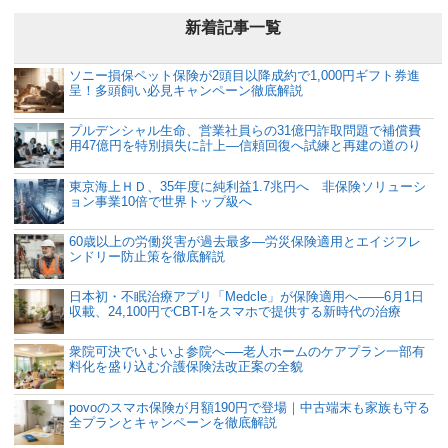
新着記事一覧
ソニー損保ペット保険が2頭目以降成約で1,000円ギフト券進
呈！多頭飼い必見キャンペーン徹底解説
プルデンシャル生命、営業社員らの31億円詐取問題で補償費
用47億円を特別損失に計上―信頼回復へ試練と再建の道のり
東京海上ＨＤ、35年度に純利益1.7兆円へ 非保険ソリューシ
ョン事業10倍で世界トップ級へ
60歳以上の労働災害が過去最多―労災保険適用とエイジフレ
ンドリー防止策を徹底解説
日本初・不眠治療アプリ「Medcle」が保険適用へ――6月1日
収載、24,100円でCBT-Iをスマホで提供する新時代の治療
衆院可決でいよいよ参院へ──老人ホームのケアプラン一部有
料化を盛り込む介護保険法改正案の全貌
povoのスマホ保険が月額190円で登場｜中古端末も家族も守る
全プランとキャンペーンを徹底解説