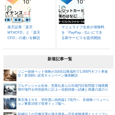
楽天証券「楽天
マニュライフ生命が保険料
MT4CFD」と「楽天
を「PayPay」払いにでき
CFD」の違いを解説
る新サービスを提供開始
新着記事一覧
ソニー損保ペット保険が2頭目以降成約で1,000円ギフト券進
呈！多頭飼い必見キャンペーン徹底解説
プルデンシャル生命、営業社員らの31億円詐取問題で補償費
用47億円を特別損失に計上―信頼回復へ試練と再建の道のり
東京海上ＨＤ、35年度に純利益1.7兆円へ 非保険ソリューシ
ョン事業10倍で世界トップ級へ
60歳以上の労働災害が過去最多―労災保険適用とエイジフレ