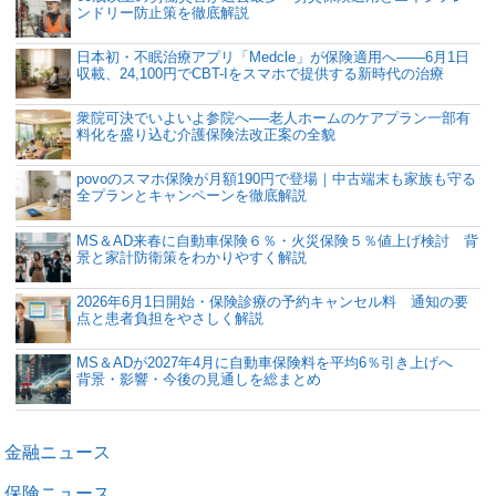
ンドリー防止策を徹底解説
日本初・不眠治療アプリ「Medcle」が保険適用へ――6月1日
収載、24,100円でCBT-Iをスマホで提供する新時代の治療
衆院可決でいよいよ参院へ──老人ホームのケアプラン一部有
料化を盛り込む介護保険法改正案の全貌
povoのスマホ保険が月額190円で登場｜中古端末も家族も守る
全プランとキャンペーンを徹底解説
MS＆AD来春に自動車保険６％・火災保険５％値上げ検討 背
景と家計防衛策をわかりやすく解説
2026年6月1日開始・保険診療の予約キャンセル料 通知の要
点と患者負担をやさしく解説
MS＆ADが2027年4月に自動車保険料を平均6％引き上げへ
背景・影響・今後の見通しを総まとめ
金融ニュース
保険ニュース