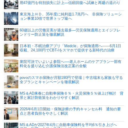
用47億円を特別損失に計上―信頼回復へ試練と再建の道のり
東京海上ＨＤ、35年度に純利益1.7兆円へ 非保険ソリューシ
ョン事業10倍で世界トップ級へ
60歳以上の労働災害が過去最多―労災保険適用とエイジフレ
ンドリー防止策を徹底解説
日本初・不眠治療アプリ「Medcle」が保険適用へ――6月1日
収載、24,100円でCBT-Iをスマホで提供する新時代の治療
衆院可決でいよいよ参院へ──老人ホームのケアプラン一部有
料化を盛り込む介護保険法改正案の全貌
povoのスマホ保険が月額190円で登場｜中古端末も家族も守る
全プランとキャンペーンを徹底解説
MS＆AD来春に自動車保険６％・火災保険５％値上げ検討 背
景と家計防衛策をわかりやすく解説
2026年6月1日開始・保険診療の予約キャンセル料 通知の要
点と患者負担をやさしく解説
MS＆ADが2027年4月に自動車保険料を平均6％引き上げへ