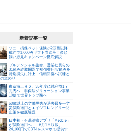
新着記事一覧
ソニー損保ペット保険が2頭目以降
成約で1,000円ギフト券進呈！多頭
飼い必見キャンペーン徹底解説
プルデンシャル生命、営業社員らの
31億円詐取問題で補償費用47億円を
特別損失に計上―信頼回復へ試練と
建の道のり
東京海上ＨＤ、35年度に純利益1.7
兆円へ 非保険ソリューション事業
10倍で世界トップ級へ
60歳以上の労働災害が過去最多―労
災保険適用とエイジフレンドリー防
止策を徹底解説
日本初・不眠治療アプリ「Medcle」
が保険適用へ――6月1日収載、
24,100円でCBT-Iをスマホで提供す