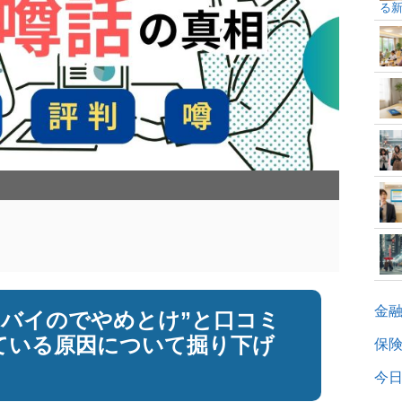
る
和
金
ヤバイのでやめとけ”と口コミ
ている原因について掘り下げ
保
今日