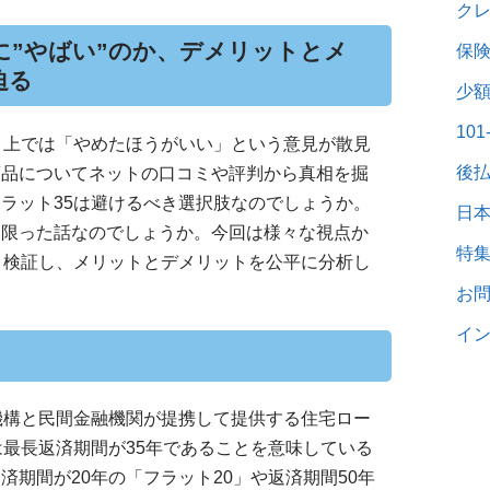
ク
に”やばい”のか、デメリットとメ
保
迫る
少
10
ト上では「やめたほうがいい」という意見が散見
後
商品についてネットの口コミや評判から真相を掘
ラット35は避けるべき選択肢なのでしょうか。
日
に限った話なのでしょうか。今回は様々な視点か
特
く検証し、メリットとデメリットを公平に分析し
お
イン
機構と民間金融機関が提携して提供する住宅ロー
は最長返済期間が35年であることを意味している
済期間が20年の「フラット20」や返済期間50年