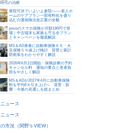
新時代の治療
衆院可決でいよいよ参院へ──老人ホ
ームのケアプラン一部有料化を盛り
込む介護保険法改正案の全貌
povoのスマホ保険が月額190円で登
場｜中古端末も家族も守る全プラン
とキャンペーンを徹底解説
MS＆AD来春に自動車保険６％・火
災保険５％値上げ検討 背景と家計
防衛策をわかりやすく解説
2026年6月1日開始・保険診療の予約
キャンセル料 通知の要点と患者負
担をやさしく解説
MS＆ADが2027年4月に自動車保険
料を平均6％引き上げへ 背景・影
響・今後の見通しを総まとめ
融ニュース
険ニュース
の市況（関野’s VIEW）