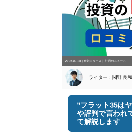
2025.03.28
|
金融ニュース
｜
注目のニュース
ライター：関野 良
”フラット35は
や評判で言われ
て解説します