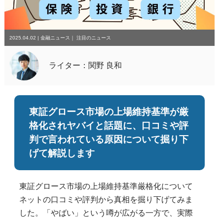
2025.04.02
|
金融ニュース
｜
注目のニュース
ライター：関野 良和
東証グロース市場の上場維持基準が厳
格化されヤバイと話題に、口コミや評
判で言われている原因について掘り下
げて解説します
東証グロース市場の上場維持基準厳格化について
ネットの口コミや評判から真相を掘り下げてみま
した。「やばい」という噂が広がる一方で、実際