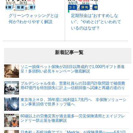
グリーンウォッシングとは
定期預金は”おすすめしな
何か?わかりやすく解説
い”、”やめとけ”といわれて
いるのはなぜ？
新着記事一覧
ソニー損保ペット保険が2頭目以降成約で1,000円ギフト券進
呈！多頭飼い必見キャンペーン徹底解説
プルデンシャル生命、営業社員らの31億円詐取問題で補償費
用47億円を特別損失に計上―信頼回復へ試練と再建の道のり
東京海上ＨＤ、35年度に純利益1.7兆円へ 非保険ソリューシ
ョン事業10倍で世界トップ級へ
60歳以上の労働災害が過去最多―労災保険適用とエイジフレ
ンドリー防止策を徹底解説
日本初・不眠治療アプリ「Medcle」が保険適用へ――6月1日