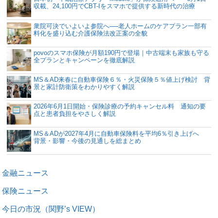
収載、24,100円でCBT-Iをスマホで提供する新時代の治療
衆院可決でいよいよ参院へ──老人ホームのケアプラン一部有
料化を盛り込む介護保険法改正案の全貌
povoのスマホ保険が月額190円で登場｜中古端末も家族も守る
全プランとキャンペーンを徹底解説
MS＆AD来春に自動車保険６％・火災保険５％値上げ検討 背
景と家計防衛策をわかりやすく解説
2026年6月1日開始・保険診療の予約キャンセル料 通知の要
点と患者負担をやさしく解説
MS＆ADが2027年4月に自動車保険料を平均6％引き上げへ
背景・影響・今後の見通しを総まとめ
金融ニュース
保険ニュース
今日の市況（関野’s VIEW）