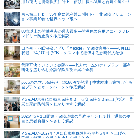
用47億円を特別損失に計上―信頼回復へ試練と再建の道のり
東京海上ＨＤ、35年度に純利益1.7兆円へ 非保険ソリューシ
ョン事業10倍で世界トップ級へ
60歳以上の労働災害が過去最多―労災保険適用とエイジフレ
ンドリー防止策を徹底解説
日本初・不眠治療アプリ「Medcle」が保険適用へ――6月1日
収載、24,100円でCBT-Iをスマホで提供する新時代の治療
衆院可決でいよいよ参院へ──老人ホームのケアプラン一部有
料化を盛り込む介護保険法改正案の全貌
povoのスマホ保険が月額190円で登場｜中古端末も家族も守る
全プランとキャンペーンを徹底解説
MS＆AD来春に自動車保険６％・火災保険５％値上げ検討 背
景と家計防衛策をわかりやすく解説
2026年6月1日開始・保険診療の予約キャンセル料 通知の要
点と患者負担をやさしく解説
MS＆ADが2027年4月に自動車保険料を平均6％引き上げへ
背景・影響・今後の見通しを総まとめ