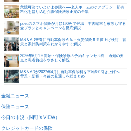
衆院可決でいよいよ参院へ──老人ホームのケアプラン一部有
料化を盛り込む介護保険法改正案の全貌
povoのスマホ保険が月額190円で登場｜中古端末も家族も守る
全プランとキャンペーンを徹底解説
MS＆AD来春に自動車保険６％・火災保険５％値上げ検討 背
景と家計防衛策をわかりやすく解説
2026年6月1日開始・保険診療の予約キャンセル料 通知の要
点と患者負担をやさしく解説
MS＆ADが2027年4月に自動車保険料を平均6％引き上げへ
背景・影響・今後の見通しを総まとめ
金融ニュース
保険ニュース
今日の市況（関野’s VIEW）
クレジットカードの保険