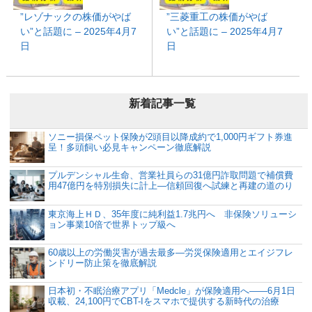
”レゾナックの株価がやば
”三菱重工の株価がやば
い”と話題に – 2025年4月7
い”と話題に – 2025年4月7
日
日
新着記事一覧
ソニー損保ペット保険が2頭目以降成約で1,000円ギフト券進
呈！多頭飼い必見キャンペーン徹底解説
プルデンシャル生命、営業社員らの31億円詐取問題で補償費
用47億円を特別損失に計上―信頼回復へ試練と再建の道のり
東京海上ＨＤ、35年度に純利益1.7兆円へ 非保険ソリューシ
ョン事業10倍で世界トップ級へ
60歳以上の労働災害が過去最多―労災保険適用とエイジフレ
ンドリー防止策を徹底解説
日本初・不眠治療アプリ「Medcle」が保険適用へ――6月1日
収載、24,100円でCBT-Iをスマホで提供する新時代の治療