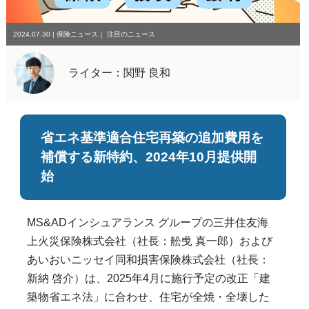
2024.07.30
|
保険ニュース
｜
注目のニュース
ライター：関野 良和
省エネ基準適合住宅再築の追加費用を
補償する新特約、2024年10月提供開
始
MS&ADインシュアランス グループの三井住友海
上火災保険株式会社（社長：舩曵 真一郎）および
あいおいニッセイ同和損害保険株式会社（社長：
新納 啓介）は、2025年4月に施行予定の改正「建
築物省エネ法」に合わせ、住宅が全焼・全壊した