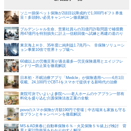
ソニー損保ペット保険が2頭目以降成約で1,000円ギフト券進
呈！多頭飼い必見キャンペーン徹底解説
プルデンシャル生命、営業社員らの31億円詐取問題で補償費
用47億円を特別損失に計上―信頼回復へ試練と再建の道のり
東京海上ＨＤ、35年度に純利益1.7兆円へ 非保険ソリューシ
ョン事業10倍で世界トップ級へ
60歳以上の労働災害が過去最多―労災保険適用とエイジフレ
ンドリー防止策を徹底解説
日本初・不眠治療アプリ「Medcle」が保険適用へ――6月1日
収載、24,100円でCBT-Iをスマホで提供する新時代の治療
衆院可決でいよいよ参院へ──老人ホームのケアプラン一部有
料化を盛り込む介護保険法改正案の全貌
povoのスマホ保険が月額190円で登場｜中古端末も家族も守る
全プランとキャンペーンを徹底解説
MS＆AD来春に自動車保険６％・火災保険５％値上げ検討 背
景と家計防衛策をわかりやすく解説