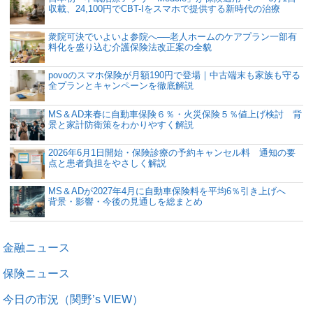
収載、24,100円でCBT-Iをスマホで提供する新時代の治療
衆院可決でいよいよ参院へ──老人ホームのケアプラン一部有
料化を盛り込む介護保険法改正案の全貌
povoのスマホ保険が月額190円で登場｜中古端末も家族も守る
全プランとキャンペーンを徹底解説
MS＆AD来春に自動車保険６％・火災保険５％値上げ検討 背
景と家計防衛策をわかりやすく解説
2026年6月1日開始・保険診療の予約キャンセル料 通知の要
点と患者負担をやさしく解説
MS＆ADが2027年4月に自動車保険料を平均6％引き上げへ
背景・影響・今後の見通しを総まとめ
金融ニュース
保険ニュース
今日の市況（関野’s VIEW）