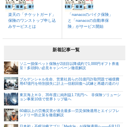
楽天の「チケットガード」
「nanacoのバイク保険」
保険のワンストップ申し込
と「nanacoの自動車保
みサービスとは
険」がサービス開始
新着記事一覧
ソニー損保ペット保険が2頭目以降成約で1,000円ギフト券進
呈！多頭飼い必見キャンペーン徹底解説
プルデンシャル生命、営業社員らの31億円詐取問題で補償費
用47億円を特別損失に計上―信頼回復へ試練と再建の道のり
東京海上ＨＤ、35年度に純利益1.7兆円へ 非保険ソリューシ
ョン事業10倍で世界トップ級へ
60歳以上の労働災害が過去最多―労災保険適用とエイジフレ
ンドリー防止策を徹底解説
日本初・不眠治療アプリ「Medcle」が保険適用へ――6月1日