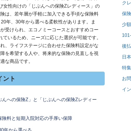
ク
び女性向けの「じぶんへの保険Zレディース」の
保
保険は、若年層が手軽に加入できる手頃な保険料
、20年、30年から選べる柔軟性があります。ま
少
障が受けられ、エコノミーコースとおすすめコー
10
れているため、ニーズに応じた選択が可能です。
され、ライフステージに合わせた保険料設定がな
後
保障を希望する人や、将来的な保険の見直しを視
日
最適な商品です。
特
イント
お
イン
ぶんへの保険Z」と「じぶんへの保険Zレディー
保険料と短期入院対応の手厚い保障
30年から選べる