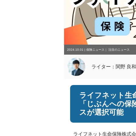
2024.10.01
|
保険ニュース
｜
注目のニュース
ライター：関野 良
ライフネット生
「じぶんへの保
スが選択可能
ライフネット生命保険株式会社