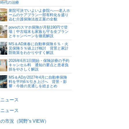
新時代の治療
衆院可決でいよいよ参院へ──老人ホ
ームのケアプラン一部有料化を盛り
込む介護保険法改正案の全貌
povoのスマホ保険が月額190円で登
場｜中古端末も家族も守る全プラン
とキャンペーンを徹底解説
MS＆AD来春に自動車保険６％・火
災保険５％値上げ検討 背景と家計
防衛策をわかりやすく解説
2026年6月1日開始・保険診療の予約
キャンセル料 通知の要点と患者負
担をやさしく解説
MS＆ADが2027年4月に自動車保険
料を平均6％引き上げへ 背景・影
響・今後の見通しを総まとめ
融ニュース
険ニュース
の市況（関野’s VIEW）