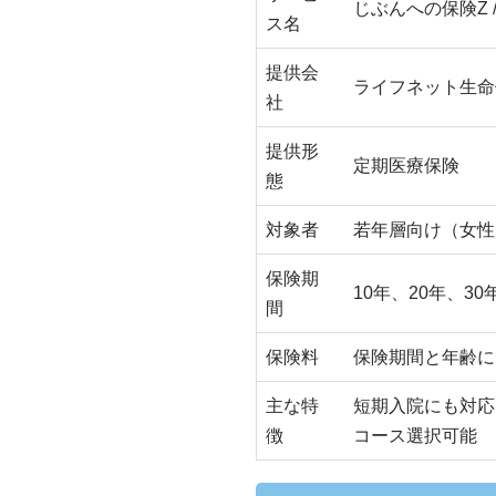
じぶんへの保険Z 
ス名
提供会
ライフネット生命
社
提供形
定期医療保険
態
対象者
若年層向け（女性
保険期
10年、20年、30
間
保険料
保険期間と年齢に
主な特
短期入院にも対応
徴
コース選択可能