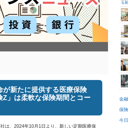
る
和
命が新たに提供する医療保険
険Z」は柔軟な保険期間とコー
金
保
今日
は、2024年10月1日より、新しい定期医療保