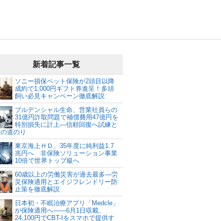
新着記事一覧
ソニー損保ペット保険が2頭目以降
成約で1,000円ギフト券進呈！多頭
飼い必見キャンペーン徹底解説
プルデンシャル生命、営業社員らの
31億円詐取問題で補償費用47億円を
特別損失に計上―信頼回復へ試練と
建の道のり
東京海上ＨＤ、35年度に純利益1.7
兆円へ 非保険ソリューション事業
10倍で世界トップ級へ
60歳以上の労働災害が過去最多―労
災保険適用とエイジフレンドリー防
止策を徹底解説
日本初・不眠治療アプリ「Medcle」
が保険適用へ――6月1日収載、
24,100円でCBT-Iをスマホで提供す