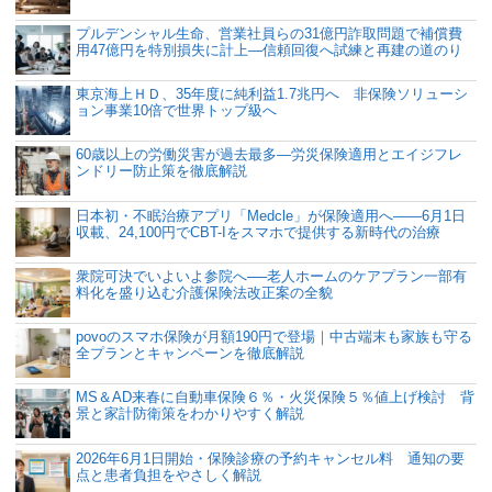
プルデンシャル生命、営業社員らの31億円詐取問題で補償費
用47億円を特別損失に計上―信頼回復へ試練と再建の道のり
東京海上ＨＤ、35年度に純利益1.7兆円へ 非保険ソリューシ
ョン事業10倍で世界トップ級へ
60歳以上の労働災害が過去最多―労災保険適用とエイジフレ
ンドリー防止策を徹底解説
日本初・不眠治療アプリ「Medcle」が保険適用へ――6月1日
収載、24,100円でCBT-Iをスマホで提供する新時代の治療
衆院可決でいよいよ参院へ──老人ホームのケアプラン一部有
料化を盛り込む介護保険法改正案の全貌
povoのスマホ保険が月額190円で登場｜中古端末も家族も守る
全プランとキャンペーンを徹底解説
MS＆AD来春に自動車保険６％・火災保険５％値上げ検討 背
景と家計防衛策をわかりやすく解説
2026年6月1日開始・保険診療の予約キャンセル料 通知の要
点と患者負担をやさしく解説