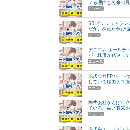
いる理由と将来の
ニュース
SBIインシュアラ
だが、株価が伸び
ュース
アニコム ホールデ
が、株価が低迷し
ニュース
株式会社FPパート
している理由と将
ュース
株式会社かんぽ生命
ている理由と将来
ニュース
株式会エージェント