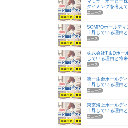
マミヤ・オーピー株
タイミングを考え
ニュース
SOMPOホールデ
上昇している理由
ュース
株式会社T＆Dホー
している理由と将
ュース
第一生命ホールディ
上昇している理由
ニュース
東京海上ホールディ
上昇している理由
ニュース