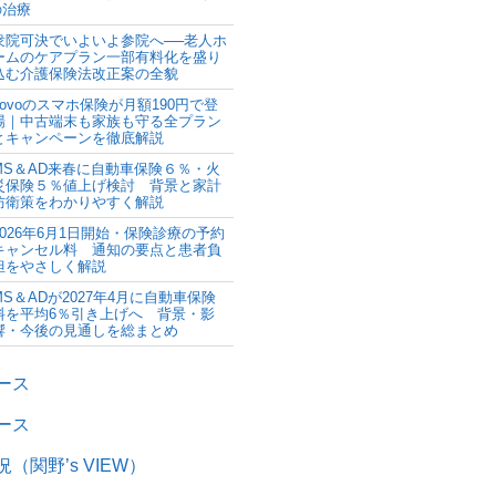
の治療
衆院可決でいよいよ参院へ──老人ホ
ームのケアプラン一部有料化を盛り
込む介護保険法改正案の全貌
povoのスマホ保険が月額190円で登
場｜中古端末も家族も守る全プラン
とキャンペーンを徹底解説
MS＆AD来春に自動車保険６％・火
災保険５％値上げ検討 背景と家計
防衛策をわかりやすく解説
2026年6月1日開始・保険診療の予約
キャンセル料 通知の要点と患者負
担をやさしく解説
MS＆ADが2027年4月に自動車保険
料を平均6％引き上げへ 背景・影
響・今後の見通しを総まとめ
ース
ース
（関野’s VIEW）