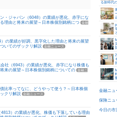
る新時代
ン・ジャパン（6048）の業績が悪化、赤字にな
いる理由と将来の展望～日本株個別銘柄につ
金融
54）の業績が好調、黒字化した理由と将来の展望
についてのザックリ解説
金融ニュース
式会社（6943）の業績が悪化、赤字になり株価も
と将来の展望～日本株個別銘柄についての
金融ニ
負債比率ってなに、どうやって使う？～日本株個
金融ニュ
ザックリ解説
金融ニュース
保険ニュ
今日の市況
（4813）の業績が悪化、株価も下落している理由