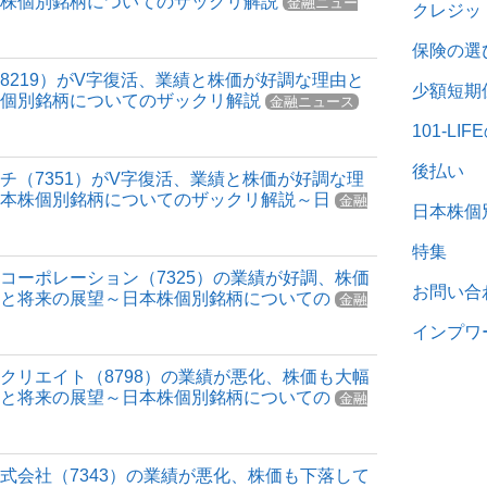
本株個別銘柄についてのザックリ解説
金融ニュー
クレジッ
保険の選
8219）がV字復活、業績と株価が好調な理由と
少額短期
株個別銘柄についてのザックリ解説
金融ニュース
101-L
後払い
チ（7351）がV字復活、業績と株価が好調な理
日本株個別銘柄についてのザックリ解説～日
金融
日本株個
特集
コーポレーション（7325）の業績が好調、株価
お問い合
由と将来の展望～日本株個別銘柄についての
金融
インプワ
クリエイト（8798）の業績が悪化、株価も大幅
由と将来の展望～日本株個別銘柄についての
金融
式会社（7343）の業績が悪化、株価も下落して