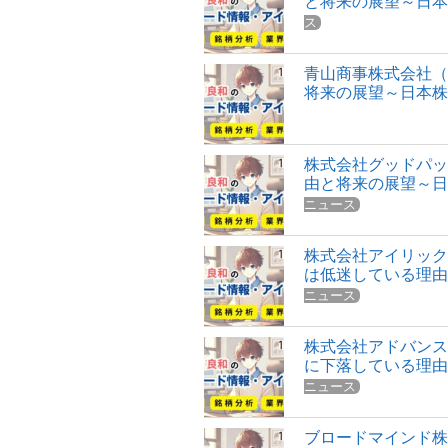
と将来の展望～日
ス
青山商事株式会社（
将来の展望～日本
株式会社グッドパッ
由と将来の展望～
ニュース
株式会社アイリック
は低迷している理
ニュース
株式会社アドバンス
に下落している理
ニュース
ブロードマインド株