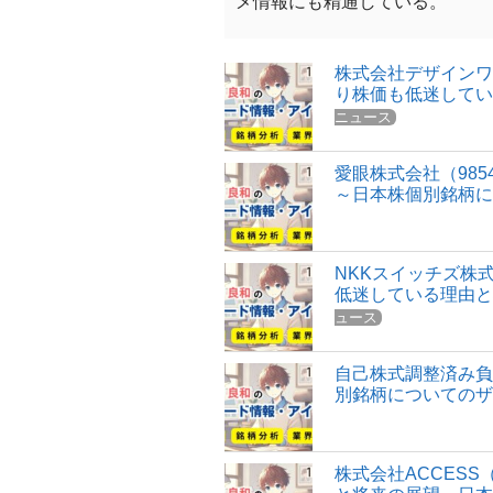
メ情報にも精通している。
株式会社デザインワ
り株価も低迷して
ニュース
愛眼株式会社（98
～日本株個別銘柄
NKKスイッチズ株
低迷している理由
ュース
自己株式調整済み
別銘柄についての
株式会社ACCESS