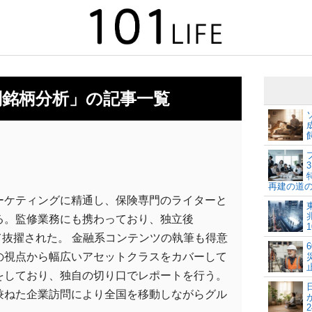
別銘柄分析」の記事一覧
再建の道
ーケティングに精通し、保険専門のライターと
る。監修業務にも携わっており、独立後
して抜擢された。 金融系コンテンツの執筆も得意
の視点から幅広いアセットクラスをカバーして
をしており、独自の切り口でレポートを行う。
兼ねた企業訪問により全国を移動しながらグル