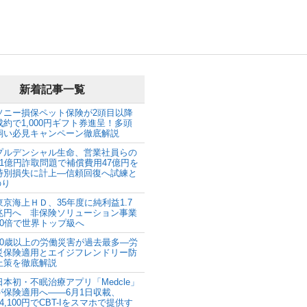
新着記事一覧
ソニー損保ペット保険が2頭目以降
成約で1,000円ギフト券進呈！多頭
飼い必見キャンペーン徹底解説
プルデンシャル生命、営業社員らの
31億円詐取問題で補償費用47億円を
特別損失に計上―信頼回復へ試練と
のり
東京海上ＨＤ、35年度に純利益1.7
兆円へ 非保険ソリューション事業
10倍で世界トップ級へ
60歳以上の労働災害が過去最多―労
災保険適用とエイジフレンドリー防
止策を徹底解説
日本初・不眠治療アプリ「Medcle」
が保険適用へ――6月1日収載、
24,100円でCBT-Iをスマホで提供す