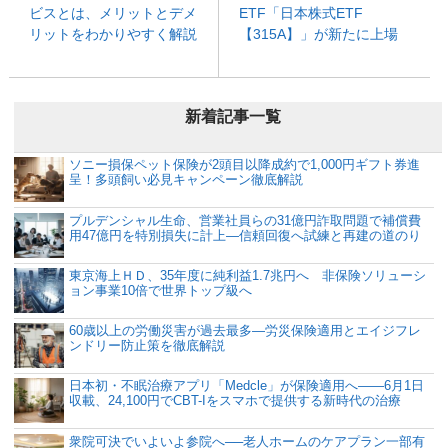
ビスとは、メリットとデメ
ETF「日本株式ETF
リットをわかりやすく解説
【315A】」が新たに上場
新着記事一覧
ソニー損保ペット保険が2頭目以降成約で1,000円ギフト券進
呈！多頭飼い必見キャンペーン徹底解説
プルデンシャル生命、営業社員らの31億円詐取問題で補償費
用47億円を特別損失に計上―信頼回復へ試練と再建の道のり
東京海上ＨＤ、35年度に純利益1.7兆円へ 非保険ソリューシ
ョン事業10倍で世界トップ級へ
60歳以上の労働災害が過去最多―労災保険適用とエイジフレ
ンドリー防止策を徹底解説
日本初・不眠治療アプリ「Medcle」が保険適用へ――6月1日
収載、24,100円でCBT-Iをスマホで提供する新時代の治療
衆院可決でいよいよ参院へ──老人ホームのケアプラン一部有