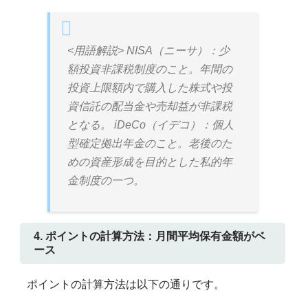
<用語解説> NISA（ニーサ）：少
額投資非課税制度のこと。年間の
投資上限額内で購入した株式や投
資信託の配当金や売却益が非課税
となる。 iDeCo（イデコ）：個人
型確定拠出年金のこと。老後のた
めの資産形成を目的とした私的年
金制度の一つ。
4. ポイントの計算方法：月間平均保有金額がベ
ース
ポイントの計算方法は以下の通りです。