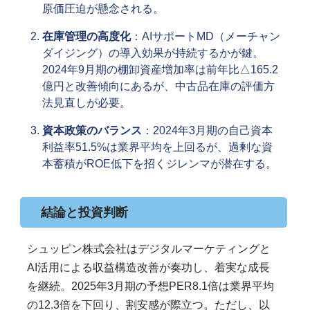
原価圧迫が懸念される。
在庫管理の高度化
：AIサポートMD（メーチャン
ダイジング）の導入効果が持続するかが鍵。
2024年9月期の棚卸資産増加率は前年比△165.2
億円と改善傾向にあるが、中古品在庫の評価方
法見直しが必要。
資本政策のバランス
：2024年3月期の自己資本
利益率51.5%は業界平均を上回るが、過剰な資
本蓄積がROE低下を招くジレンマが潜在する。
結論と投資判断
シュッピン株式会社はデジタルマーケティングと
AI活用による収益構造改善が奏功し、着実な成長
を継続。2025年3月期の予想PER8.1倍は業界平均
の12.3倍を下回り、割安感が際立つ。ただし、以