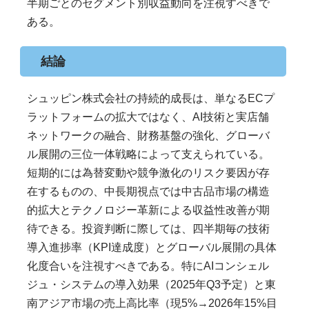
半期ごとのセグメント別収益動向を注視すべきで
ある。
結論
シュッピン株式会社の持続的成長は、単なるECプ
ラットフォームの拡大ではなく、AI技術と実店舗
ネットワークの融合、財務基盤の強化、グローバ
ル展開の三位一体戦略によって支えられている。
短期的には為替変動や競争激化のリスク要因が存
在するものの、中長期視点では中古品市場の構造
的拡大とテクノロジー革新による収益性改善が期
待できる。投資判断に際しては、四半期毎の技術
導入進捗率（KPI達成度）とグローバル展開の具体
化度合いを注視すべきである。特にAIコンシェル
ジュ・システムの導入効果（2025年Q3予定）と東
南アジア市場の売上高比率（現5%→2026年15%目