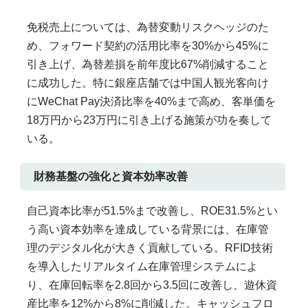
免税売上については、為替変動リスクヘッジのた
め、フォワード契約の活用比率を30%から45%に
引き上げ、為替差損を前年度比67%削減すること
に成功した。特に銀座店舗では中国人観光客向け
にWeChat Pay決済比率を40%まで高め、客単価を
18万円から23万円に引き上げる施策が功を奏して
いる。
財務基盤の強化と資本効率改善
自己資本比率が51.5%まで改善し、ROE31.5%とい
う高い資本効率を達成している背景には、在庫管
理のデジタル化が大きく貢献している。RFID技術
を導入したリアルタイム在庫管理システムによ
り、在庫回転率を2.8回から3.5回に改善し、遊休資
産比率を12%から8%に削減した。キャッシュフロ