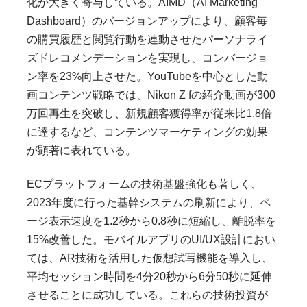
化が大きく寄与している。AIMD（AI Marketing
Dashboard）のバージョンアップにより、顧客毎
の購買履歴と閲覧行動を連動させたパーソナライ
ズドレコメンデーションを実現し、コンバージョ
ン率を23%向上させた。YouTubeを中心とした動
画コンテンツ戦略では、Nikon Z fの紹介動画が300
万回再生を突破し、新規顧客獲得率が従来比1.8倍
に達するなど、コンテンツマーケティングの効果
が顕著に表れている。
ECプラットフォームの技術基盤強化も著しく、
2023年度に行った基幹システムの刷新により、ペ
ージ表示速度を1.2秒から0.8秒に短縮し、離脱率を
15%改善した。モバイルアプリのUI/UX設計におい
ては、AR技術を活用した仮想試写機能を導入し、
平均セッション時間を4分20秒から6分50秒に延伸
させることに成功している。これらの技術投資が