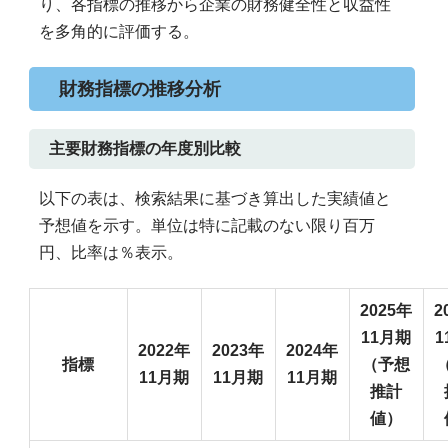
り、各指標の推移から企業の財務健全性と収益性
を多角的に評価する。
財務指標の推移分析
主要財務指標の年度別比較
以下の表は、検索結果に基づき算出した実績値と
予想値を示す。単位は特に記載のない限り百万
円、比率は％表示。
2025年
2
11月期
1
2022年
2023年
2024年
指標
（予想
11月期
11月期
11月期
推計
値）