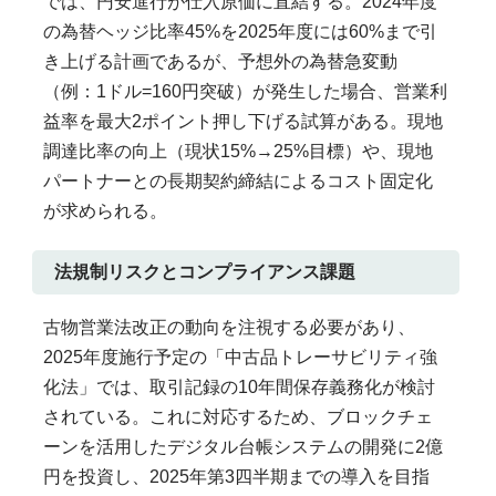
では、円安進行が仕入原価に直結する。2024年度
の為替ヘッジ比率45%を2025年度には60%まで引
き上げる計画であるが、予想外の為替急変動
（例：1ドル=160円突破）が発生した場合、営業利
益率を最大2ポイント押し下げる試算がある。現地
調達比率の向上（現状15%→25%目標）や、現地
パートナーとの長期契約締結によるコスト固定化
が求められる。
法規制リスクとコンプライアンス課題
古物営業法改正の動向を注視する必要があり、
2025年度施行予定の「中古品トレーサビリティ強
化法」では、取引記録の10年間保存義務化が検討
されている。これに対応するため、ブロックチェ
ーンを活用したデジタル台帳システムの開発に2億
円を投資し、2025年第3四半期までの導入を目指