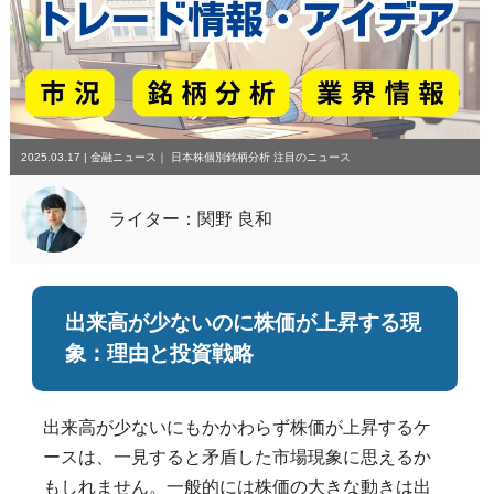
2025.03.17
|
金融ニュース
｜
日本株個別銘柄分析
注目のニュース
ライター：関野 良和
出来高が少ないのに株価が上昇する現
象：理由と投資戦略
出来高が少ないにもかかわらず株価が上昇するケ
ースは、一見すると矛盾した市場現象に思えるか
もしれません。一般的には株価の大きな動きは出