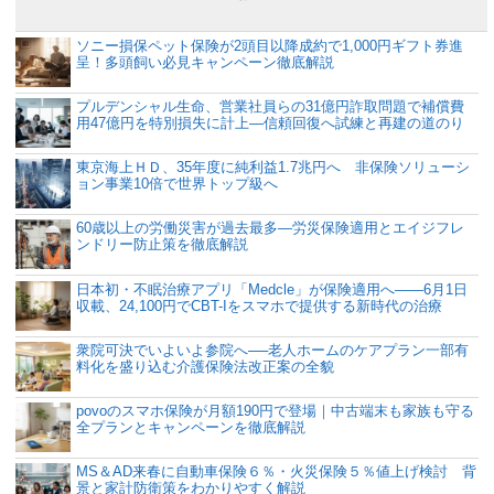
ソニー損保ペット保険が2頭目以降成約で1,000円ギフト券進
呈！多頭飼い必見キャンペーン徹底解説
プルデンシャル生命、営業社員らの31億円詐取問題で補償費
用47億円を特別損失に計上―信頼回復へ試練と再建の道のり
東京海上ＨＤ、35年度に純利益1.7兆円へ 非保険ソリューシ
ョン事業10倍で世界トップ級へ
60歳以上の労働災害が過去最多―労災保険適用とエイジフレ
ンドリー防止策を徹底解説
日本初・不眠治療アプリ「Medcle」が保険適用へ――6月1日
収載、24,100円でCBT-Iをスマホで提供する新時代の治療
衆院可決でいよいよ参院へ──老人ホームのケアプラン一部有
料化を盛り込む介護保険法改正案の全貌
povoのスマホ保険が月額190円で登場｜中古端末も家族も守る
全プランとキャンペーンを徹底解説
MS＆AD来春に自動車保険６％・火災保険５％値上げ検討 背
景と家計防衛策をわかりやすく解説