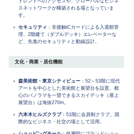
トレンドへのアクセスや、グローバルなビジネ
スネットワークが構築される場となっていま
す。
セキュリティ
：非接触ICカードによる入退館管
理、2階建て（ダブルデッキ）エレベーターな
ど、先進のセキュリティと動線設計。
文化・商業・居住機能
森美術館・東京シティビュー
：52～53階に現代
アートを中心とした美術館と展望台を設置。都
心のパノラマを一望できるスカイデッキ（屋上
展望台）は海抜270m。
六本木ヒルズクラブ
：51階に会員制クラブ。国
際的なビジネス・社交の場として活用。
ショッピングモール
：低層部にブランドショッ