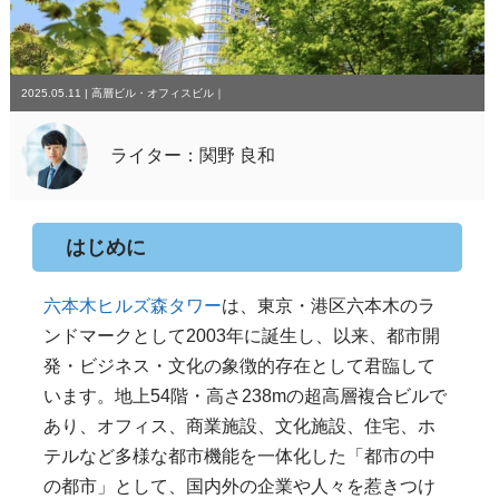
2025.05.11
|
高層ビル・オフィスビル
｜
ライター：関野 良和
はじめに
六本木ヒルズ森タワー
は、東京・港区六本木のラ
ンドマークとして2003年に誕生し、以来、都市開
発・ビジネス・文化の象徴的存在として君臨して
います。地上54階・高さ238mの超高層複合ビルで
あり、オフィス、商業施設、文化施設、住宅、ホ
テルなど多様な都市機能を一体化した「都市の中
の都市」として、国内外の企業や人々を惹きつけ