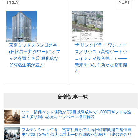
PREV
NEXT
東京ミッドタウン日比谷
ザ リンクピラー ワン ノー
(日比谷三井タワー)にオフ
ス／サウス（高輪ゲートウ
ィスを置く企業 旭化成な
ェイシティ複合棟Ⅰ）――
ど有名企業が並ぶ
未来をつなぐ新たな都市拠
点
新着記事一覧
ソニー損保ペット保険が2頭目以降成約で1,000円ギフト券進
呈！多頭飼い必見キャンペーン徹底解説
プルデンシャル生命、営業社員らの31億円詐取問題で補償費
用47億円を特別損失に計上―信頼回復へ試練と再建の道のり