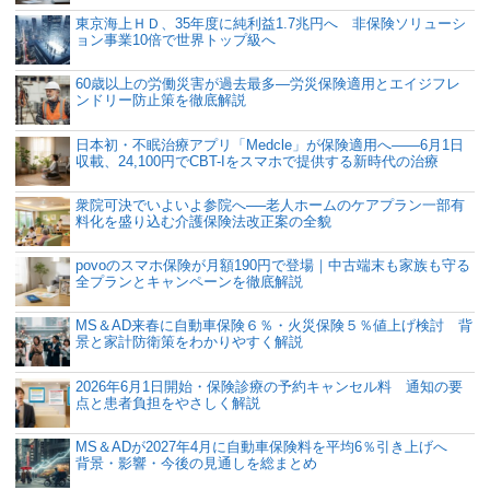
東京海上ＨＤ、35年度に純利益1.7兆円へ 非保険ソリューシ
ョン事業10倍で世界トップ級へ
60歳以上の労働災害が過去最多―労災保険適用とエイジフレ
ンドリー防止策を徹底解説
日本初・不眠治療アプリ「Medcle」が保険適用へ――6月1日
収載、24,100円でCBT-Iをスマホで提供する新時代の治療
衆院可決でいよいよ参院へ──老人ホームのケアプラン一部有
料化を盛り込む介護保険法改正案の全貌
povoのスマホ保険が月額190円で登場｜中古端末も家族も守る
全プランとキャンペーンを徹底解説
MS＆AD来春に自動車保険６％・火災保険５％値上げ検討 背
景と家計防衛策をわかりやすく解説
2026年6月1日開始・保険診療の予約キャンセル料 通知の要
点と患者負担をやさしく解説
MS＆ADが2027年4月に自動車保険料を平均6％引き上げへ
背景・影響・今後の見通しを総まとめ