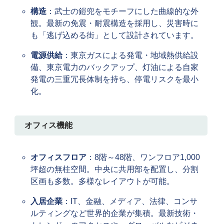
構造
：武士の鎧兜をモチーフにした曲線的な外
観。最新の免震・耐震構造を採用し、災害時に
も「逃げ込める街」として設計されています。
電源供給
：東京ガスによる発電・地域熱供給設
備、東京電力のバックアップ、灯油による自家
発電の三重冗長体制を持ち、停電リスクを最小
化。
オフィス機能
オフィスフロア
：8階～48階、ワンフロア1,000
坪超の無柱空間。中央に共用部を配置し、分割
区画も多数。多様なレイアウトが可能。
入居企業
：IT、金融、メディア、法律、コンサ
ルティングなど世界的企業が集積。最新技術・