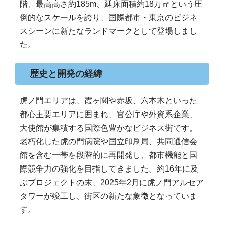
階、最高高さ約185m、延床面積約18万㎡という圧
倒的なスケールを誇り、国際都市・東京のビジネ
スシーンに新たなランドマークとして登場しまし
た。
歴史と開発の経緯
虎ノ門エリアは、霞ヶ関や赤坂、六本木といった
都心主要エリアに囲まれ、官公庁や外資系企業、
大使館が集積する国際色豊かなビジネス街です。
老朽化した虎の門病院や国立印刷局、共同通信会
館を含む一帯を段階的に再開発し、都市機能と国
際競争力の強化を目指してきました。約16年に及
ぶプロジェクトの末、2025年2月に虎ノ門アルセア
タワーが竣工し、街区の新たな象徴となっていま
す。