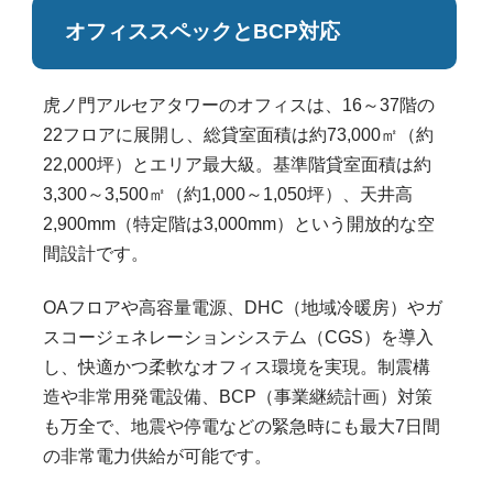
オフィススペックとBCP対応
虎ノ門アルセアタワーのオフィスは、16～37階の
22フロアに展開し、総貸室面積は約73,000㎡（約
22,000坪）とエリア最大級。基準階貸室面積は約
3,300～3,500㎡（約1,000～1,050坪）、天井高
2,900mm（特定階は3,000mm）という開放的な空
間設計です。
OAフロアや高容量電源、DHC（地域冷暖房）やガ
スコージェネレーションシステム（CGS）を導入
し、快適かつ柔軟なオフィス環境を実現。制震構
造や非常用発電設備、BCP（事業継続計画）対策
も万全で、地震や停電などの緊急時にも最大7日間
の非常電力供給が可能です。