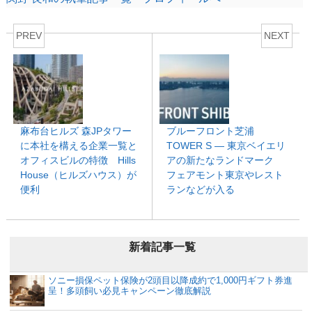
PREV
NEXT
麻布台ヒルズ 森JPタワー
ブルーフロント芝浦
に本社を構える企業一覧と
TOWER S ― 東京ベイエリ
オフィスビルの特徴 Hills
アの新たなランドマーク
House（ヒルズハウス）が
フェアモント東京やレスト
便利
ランなどが入る
新着記事一覧
ソニー損保ペット保険が2頭目以降成約で1,000円ギフト券進
呈！多頭飼い必見キャンペーン徹底解説