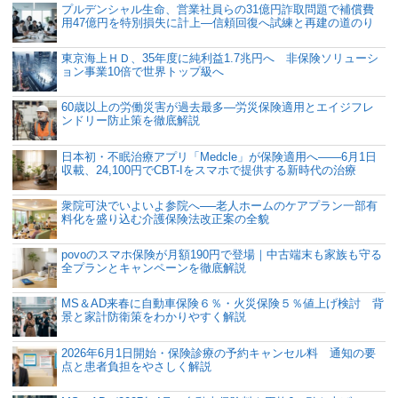
プルデンシャル生命、営業社員らの31億円詐取問題で補償費
用47億円を特別損失に計上―信頼回復へ試練と再建の道のり
東京海上ＨＤ、35年度に純利益1.7兆円へ 非保険ソリューシ
ョン事業10倍で世界トップ級へ
60歳以上の労働災害が過去最多―労災保険適用とエイジフレ
ンドリー防止策を徹底解説
日本初・不眠治療アプリ「Medcle」が保険適用へ――6月1日
収載、24,100円でCBT-Iをスマホで提供する新時代の治療
衆院可決でいよいよ参院へ──老人ホームのケアプラン一部有
料化を盛り込む介護保険法改正案の全貌
povoのスマホ保険が月額190円で登場｜中古端末も家族も守る
全プランとキャンペーンを徹底解説
MS＆AD来春に自動車保険６％・火災保険５％値上げ検討 背
景と家計防衛策をわかりやすく解説
2026年6月1日開始・保険診療の予約キャンセル料 通知の要
点と患者負担をやさしく解説