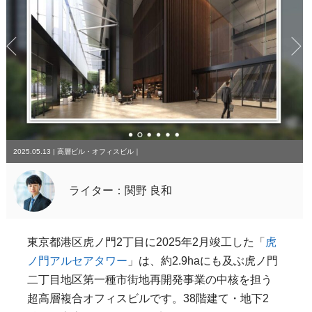
2025.05.13
|
高層ビル・オフィスビル
｜
ライター：関野 良和
東京都港区虎ノ門2丁目に2025年2月竣工した「
虎
ノ門アルセアタワー
」は、約2.9haにも及ぶ虎ノ門
二丁目地区第一種市街地再開発事業の中核を担う
超高層複合オフィスビルです。38階建て・地下2