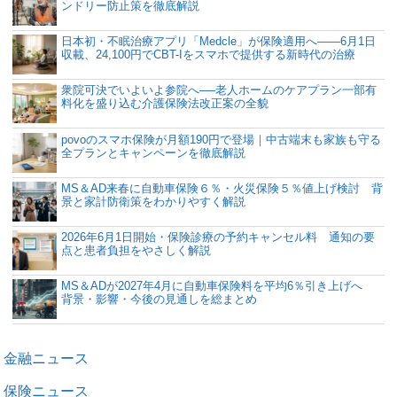
ンドリー防止策を徹底解説
日本初・不眠治療アプリ「Medcle」が保険適用へ――6月1日
収載、24,100円でCBT-Iをスマホで提供する新時代の治療
衆院可決でいよいよ参院へ──老人ホームのケアプラン一部有
料化を盛り込む介護保険法改正案の全貌
povoのスマホ保険が月額190円で登場｜中古端末も家族も守る
全プランとキャンペーンを徹底解説
MS＆AD来春に自動車保険６％・火災保険５％値上げ検討 背
景と家計防衛策をわかりやすく解説
2026年6月1日開始・保険診療の予約キャンセル料 通知の要
点と患者負担をやさしく解説
MS＆ADが2027年4月に自動車保険料を平均6％引き上げへ
背景・影響・今後の見通しを総まとめ
金融ニュース
保険ニュース