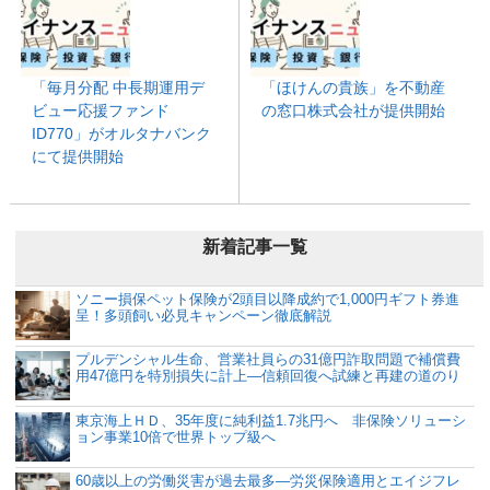
「毎月分配 中長期運用デ
「ほけんの貴族」を不動産
ビュー応援ファンド
の窓口株式会社が提供開始
ID770」がオルタナバンク
にて提供開始
新着記事一覧
ソニー損保ペット保険が2頭目以降成約で1,000円ギフト券進
呈！多頭飼い必見キャンペーン徹底解説
プルデンシャル生命、営業社員らの31億円詐取問題で補償費
用47億円を特別損失に計上―信頼回復へ試練と再建の道のり
東京海上ＨＤ、35年度に純利益1.7兆円へ 非保険ソリューシ
ョン事業10倍で世界トップ級へ
60歳以上の労働災害が過去最多―労災保険適用とエイジフレ