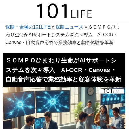
保険・金融の101LIFE
»
保険ニュース
»
ＳＯＭＰＯひま
わり生命がAIサポートシステムを次々導入 AI-OCR・
Canvas・自動音声応答で業務効率と顧客体験を革新
ＳＯＭＰＯひまわり生命がAIサポートシ
ステムを次々導入 AI-OCR・Canvas・
自動音声応答で業務効率と顧客体験を革新