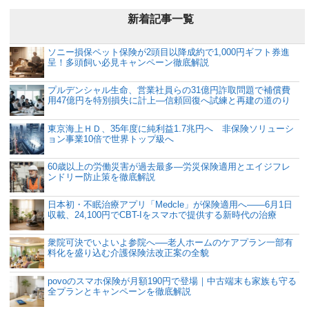
新着記事一覧
ソニー損保ペット保険が2頭目以降成約で1,000円ギフト券進
呈！多頭飼い必見キャンペーン徹底解説
プルデンシャル生命、営業社員らの31億円詐取問題で補償費
用47億円を特別損失に計上―信頼回復へ試練と再建の道のり
東京海上ＨＤ、35年度に純利益1.7兆円へ 非保険ソリューシ
ョン事業10倍で世界トップ級へ
60歳以上の労働災害が過去最多―労災保険適用とエイジフレ
ンドリー防止策を徹底解説
日本初・不眠治療アプリ「Medcle」が保険適用へ――6月1日
収載、24,100円でCBT-Iをスマホで提供する新時代の治療
衆院可決でいよいよ参院へ──老人ホームのケアプラン一部有
料化を盛り込む介護保険法改正案の全貌
povoのスマホ保険が月額190円で登場｜中古端末も家族も守る
全プランとキャンペーンを徹底解説