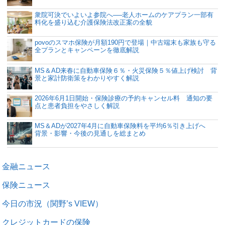
衆院可決でいよいよ参院へ──老人ホームのケアプラン一部有
料化を盛り込む介護保険法改正案の全貌
povoのスマホ保険が月額190円で登場｜中古端末も家族も守る
全プランとキャンペーンを徹底解説
MS＆AD来春に自動車保険６％・火災保険５％値上げ検討 背
景と家計防衛策をわかりやすく解説
2026年6月1日開始・保険診療の予約キャンセル料 通知の要
点と患者負担をやさしく解説
MS＆ADが2027年4月に自動車保険料を平均6％引き上げへ
背景・影響・今後の見通しを総まとめ
金融ニュース
保険ニュース
今日の市況（関野’s VIEW）
クレジットカードの保険