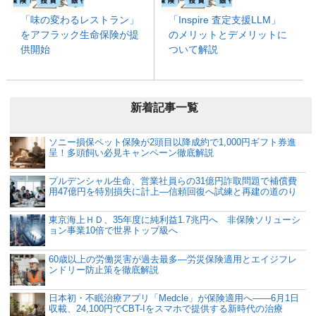
「味の変わるレストラン」
「Inspire 査定支援LLM」
をアフラック生命保険が提
のメリットとデメリットに
供開始
ついて解説
新着記事一覧
ソニー損保ペット保険が2頭目以降成約で1,000円ギフト券進
呈！多頭飼い必見キャンペーン徹底解説
プルデンシャル生命、営業社員らの31億円詐取問題で補償費
用47億円を特別損失に計上―信頼回復へ試練と再建の道のり
東京海上ＨＤ、35年度に純利益1.7兆円へ 非保険ソリューシ
ョン事業10倍で世界トップ級へ
60歳以上の労働災害が過去最多―労災保険適用とエイジフレ
ンドリー防止策を徹底解説
日本初・不眠治療アプリ「Medcle」が保険適用へ――6月1日
収載、24,100円でCBT-Iをスマホで提供する新時代の治療