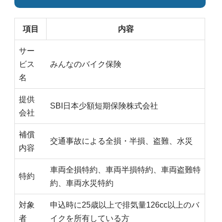
項目
内容
サー
ビス
みんなのバイク保険
名
提供
SBI日本少額短期保険株式会社
会社
補償
交通事故による全損・半損、盗難、水災
内容
車両全損特約、車両半損特約、車両盗難特
特約
約、車両水災特約
対象
申込時に25歳以上で排気量126cc以上のバ
者
イクを所有している方