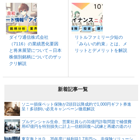
ダイワ通信株式会社
リトルファミリー少短の
（7116）の業績悪化要因
「みらいの約束」とは、メ
と将来展望について～日本
リットとデメリットを解説
株個別銘柄についてのザッ
クリ解説
新着記事一覧
ソニー損保ペット保険が2頭目以降成約で1,000円ギフト券進
呈！多頭飼い必見キャンペーン徹底解説
プルデンシャル生命、営業社員らの31億円詐取問題で補償費
用47億円を特別損失に計上―信頼回復へ試練と再建の道のり
東京海上ＨＤ、35年度に純利益1.7兆円へ 非保険ソリューシ