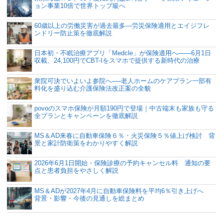
ョン事業10倍で世界トップ級へ
60歳以上の労働災害が過去最多―労災保険適用とエイジフレ
ンドリー防止策を徹底解説
日本初・不眠治療アプリ「Medcle」が保険適用へ――6月1日
収載、24,100円でCBT-Iをスマホで提供する新時代の治療
衆院可決でいよいよ参院へ──老人ホームのケアプラン一部有
料化を盛り込む介護保険法改正案の全貌
povoのスマホ保険が月額190円で登場｜中古端末も家族も守る
全プランとキャンペーンを徹底解説
MS＆AD来春に自動車保険６％・火災保険５％値上げ検討 背
景と家計防衛策をわかりやすく解説
2026年6月1日開始・保険診療の予約キャンセル料 通知の要
点と患者負担をやさしく解説
MS＆ADが2027年4月に自動車保険料を平均6％引き上げへ
背景・影響・今後の見通しを総まとめ