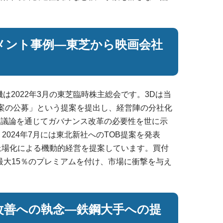
メント事例―東芝から映画会社
は2022年3月の東芝臨時株主総会です。3Dは当
案の公募」という提案を提出し、経営陣の分社化
、議論を通じてガバナンス改革の必要性を世に示
2024年7月には東北新社へのTOB提案を発表
上場化による機動的経営を提案しています。買付
に最大15％のプレミアムを付け、市場に衝撃を与え
改善への執念―鉄鋼大手への提