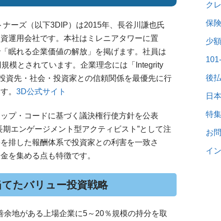
ク
保
ナーズ（以下3DIP）は2015年、長谷川謙也氏
投資運用会社です。本社はミレニアタワーに置
少
で「眠れる企業価値の解放」を掲げます。社員は
10
模とされています。企業理念には「Integrity
後
g」を掲げ、投資先・社会・投資家との信頼関係を最優先に行
ます。
3D公式サイト
日
特
シップ・コードに基づく議決権行使方針を公表
長期エンゲージメント型アクティビスト”として注
お
料を排した報酬体系で投資家との利害を一致さ
イン
資金を集める点も特徴です。
当てたバリュー投資戦略
改善余地がある上場企業に5～20％規模の持分を取