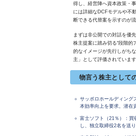
得し、経営陣へ資本政策・
には詳細なDCFモデルや不
断できる代替案を示すのが
まずは非公開での対話を優
株主提案に踏み切る“段階的
的なイメージが先行しがち
主」として評価されていま
物言う株主として
サッポロホールディング
本効率向上を要求。潜在資
富士ソフト（21％）：
し、独立取締役2名を送