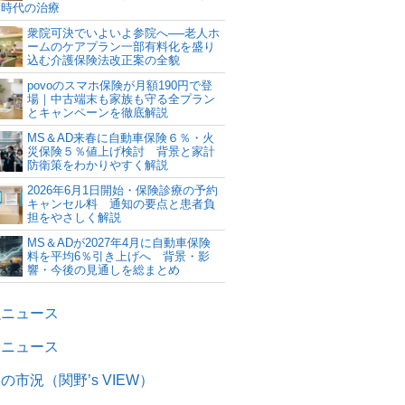
新時代の治療
衆院可決でいよいよ参院へ──老人ホ
ームのケアプラン一部有料化を盛り
込む介護保険法改正案の全貌
povoのスマホ保険が月額190円で登
場｜中古端末も家族も守る全プラン
とキャンペーンを徹底解説
MS＆AD来春に自動車保険６％・火
災保険５％値上げ検討 背景と家計
防衛策をわかりやすく解説
2026年6月1日開始・保険診療の予約
キャンセル料 通知の要点と患者負
担をやさしく解説
MS＆ADが2027年4月に自動車保険
料を平均6％引き上げへ 背景・影
響・今後の見通しを総まとめ
融ニュース
険ニュース
の市況（関野’s VIEW）