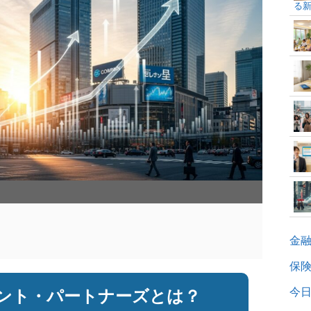
る
和
金
保
今日
メント・パートナーズとは？