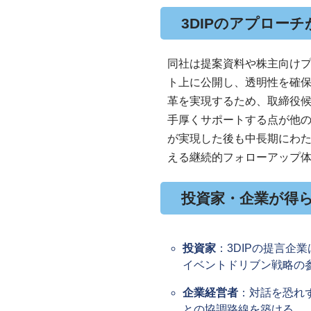
3DIPのアプロー
同社は提案資料や株主向け
ト上に公開し、透明性を確
革を実現するため、取締役
手厚くサポートする点が他
が実現した後も中長期にわ
える継続的フォローアップ
投資家・企業が得
投資家
：3DIPの提言企
イベントドリブン戦略の
企業経営者
：対話を恐れ
との協調路線を築ける。