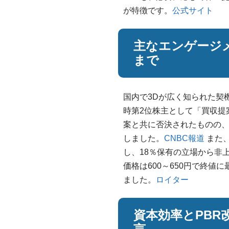
が特徴です。
公式サイト
主なエンゲージ
まで
国内で3Dが広く知られた契機
時第2位株主として「買収提
案と共に否決されたものの
しました。
CNBC報道
また、
し、18％保有の立場から非
価格は600～650円で終値
ました。
ロイター
資本効率とPBR