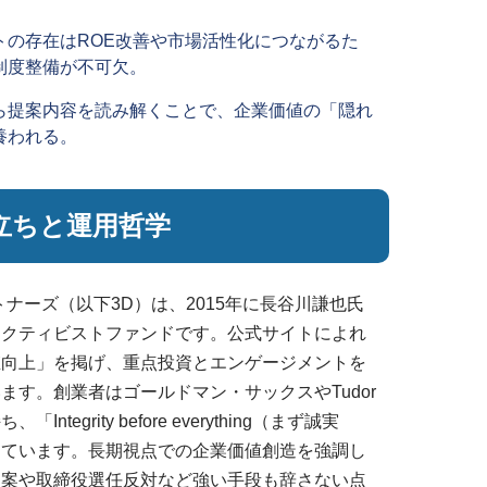
トの存在はROE改善や市場活性化につながるた
制度整備が不可欠。
ら提案内容を読み解くことで、企業価値の「隠れ
養われる。
立ちと運用哲学
ナーズ（以下3D）は、2015年に長谷川謙也氏
アクティビストファンドです。公式サイトによれ
値向上」を掲げ、重点投資とエンゲージメントを
ます。創業者はゴールドマン・サックスやTudor
egrity before everything（まず誠実
えています。長期視点での企業価値創造を強調し
提案や取締役選任反対など強い手段も辞さない点