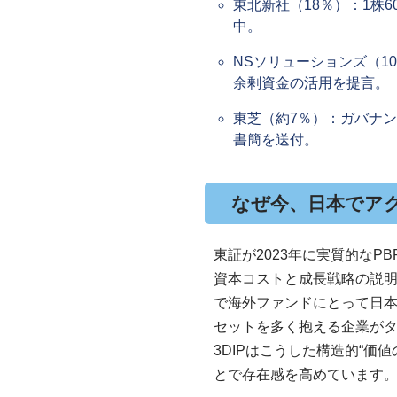
東北新社（18％）：1株
中。
NSソリューションズ（1
余剰資金の活用を提言。
東芝（約7％）：ガバナ
書簡を送付。
なぜ今、日本でア
東証が2023年に実質的なP
資本コストと成長戦略の説
で海外ファンドにとって日
セットを多く抱える企業が
3DIPはこうした構造的“価
とで存在感を高めています