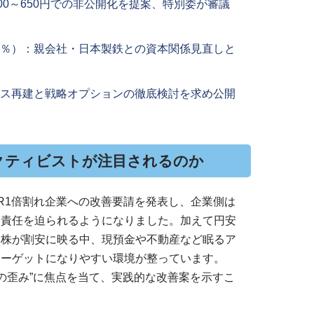
600～650円での非公開化を提案、特別委が審議
0％）：親会社・日本製鉄との資本関係見直しと
ンス再建と戦略オプションの徹底検討を求め公開
クティビストが注目されるのか
BR1倍割れ企業への改善要請を発表し、企業側は
明責任を迫られるようになりました。加えて円安
本株が割安に映る中、現預金や不動産など眠るア
ターゲットになりやすい環境が整っています。
値の歪み”に焦点を当て、実践的な改善案を示すこ
。