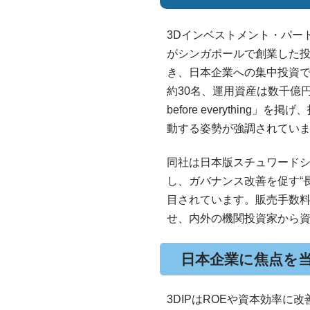
3Dインベストメント・パート
がシンガポールで創業した
き、日本企業への集中投資
約30名、運用資産は数千億円規
before everythin
動する姿勢が強調されてい
同社は日本版スチュワード
し、ガバナンス改善を促す“
目されています。販売手数
せ、内外の機関投資家から
日本企業に焦点を
3DIPはROEや資本効率に