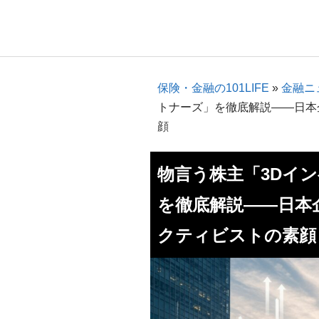
保険・金融の101LIFE
»
金融ニ
トナーズ」を徹底解説――日本
顔
物言う株主「3Dイ
を徹底解説――日本
クティビストの素顔