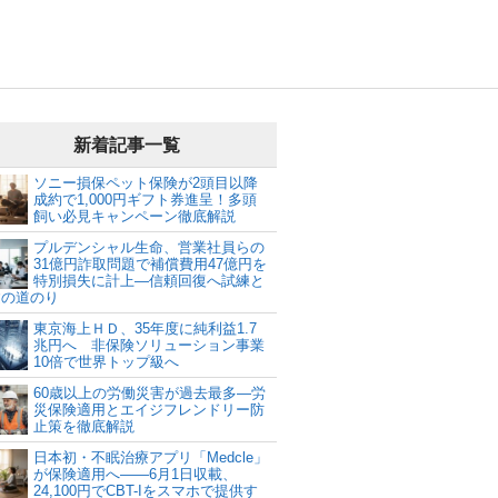
新着記事一覧
ソニー損保ペット保険が2頭目以降
成約で1,000円ギフト券進呈！多頭
飼い必見キャンペーン徹底解説
プルデンシャル生命、営業社員らの
31億円詐取問題で補償費用47億円を
特別損失に計上―信頼回復へ試練と
建の道のり
東京海上ＨＤ、35年度に純利益1.7
兆円へ 非保険ソリューション事業
10倍で世界トップ級へ
60歳以上の労働災害が過去最多―労
災保険適用とエイジフレンドリー防
止策を徹底解説
日本初・不眠治療アプリ「Medcle」
が保険適用へ――6月1日収載、
24,100円でCBT-Iをスマホで提供す