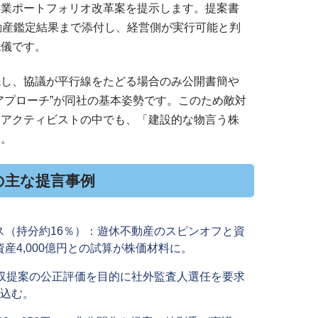
事業ポートフォリオ改革案を提示します。提案書
動産鑑定結果まで添付し、経営側が実行可能と判
流儀です。
先し、協議が平行線をたどる場合のみ公開書簡や
アプローチ”が同社の基本姿勢です。このため敵対
なアクティビストの中でも、「建設的な物言う株
す。
の主な提言事例
ス（持分約16％）：遊休不動産のスピンオフと資
産4,000億円との試算が株価材料に。
買収提案の公正評価を目的に社外監査人選任を要求
り込む。