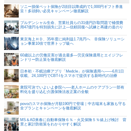
ソニー損保ペット保険が2頭目以降成約で1,000円ギフト券進
呈！多頭飼い必見キャンペーン徹底解説
プルデンシャル生命、営業社員らの31億円詐取問題で補償費
用47億円を特別損失に計上―信頼回復へ試練と再建の道のり
東京海上ＨＤ、35年度に純利益1.7兆円へ 非保険ソリューシ
ョン事業10倍で世界トップ級へ
60歳以上の労働災害が過去最多―労災保険適用とエイジフレ
ンドリー防止策を徹底解説
日本初・不眠治療アプリ「Medcle」が保険適用へ――6月1日
収載、24,100円でCBT-Iをスマホで提供する新時代の治療
衆院可決でいよいよ参院へ──老人ホームのケアプラン一部有
料化を盛り込む介護保険法改正案の全貌
povoのスマホ保険が月額190円で登場｜中古端末も家族も守る
全プランとキャンペーンを徹底解説
MS＆AD来春に自動車保険６％・火災保険５％値上げ検討 背
景と家計防衛策をわかりやすく解説