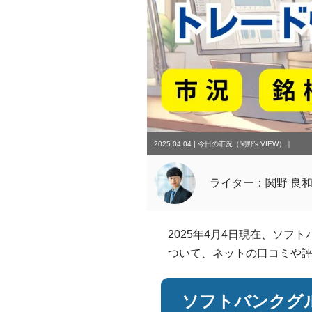
2025.04.04
|
今日の市況（関野’s VIEW）
｜
ライター：関野 良
2025年4月4日現在、ソ
ついて、ネットの口コミや
ソフトバンクグ