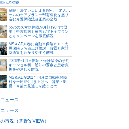
新時代の治療
衆院可決でいよいよ参院へ──老人ホ
ームのケアプラン一部有料化を盛り
込む介護保険法改正案の全貌
povoのスマホ保険が月額190円で登
場｜中古端末も家族も守る全プラン
とキャンペーンを徹底解説
MS＆AD来春に自動車保険６％・火
災保険５％値上げ検討 背景と家計
防衛策をわかりやすく解説
2026年6月1日開始・保険診療の予約
キャンセル料 通知の要点と患者負
担をやさしく解説
MS＆ADが2027年4月に自動車保険
料を平均6％引き上げへ 背景・影
響・今後の見通しを総まとめ
融ニュース
険ニュース
の市況（関野’s VIEW）