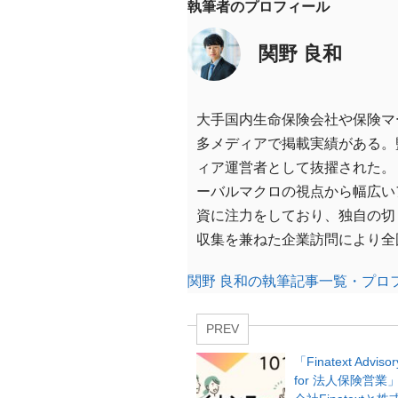
執筆者のプロフィール
関野 良和
大手国内生命保険会社や保険マ
多メディアで掲載実績がある。監
ィア運営者として抜擢された。
ーバルマクロの視点から幅広い
資に注力をしており、独自の切
収集を兼ねた企業訪問により全
関野 良和の執筆記事一覧・プロ
PREV
「Finatext Advisory
for 法人保険営業