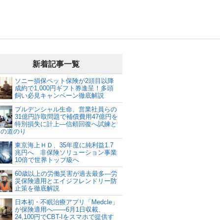
新着記事一覧
ソニー損保ペット保険が2頭目以降
成約で1,000円ギフト券進呈！多頭
飼い必見キャンペーン徹底解説
プルデンシャル生命、営業社員らの
31億円詐取問題で補償費用47億円を
特別損失に計上―信頼回復へ試練と
建の道のり
東京海上ＨＤ、35年度に純利益1.7
兆円へ 非保険ソリューション事業
10倍で世界トップ級へ
60歳以上の労働災害が過去最多―労
災保険適用とエイジフレンドリー防
止策を徹底解説
日本初・不眠治療アプリ「Medcle」
が保険適用へ――6月1日収載、
24,100円でCBT-Iをスマホで提供す